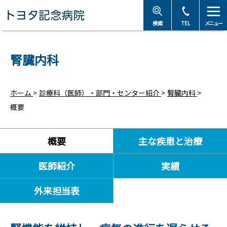
トヨタ記念病院 - 愛知
検索
TEL
メニュー
腎臓内科
ホーム
>
診療科（医師）・部門・センター紹介
>
腎臓内科
>
概要
概要
主な疾患と治療
医師紹介
実績
外来担当表