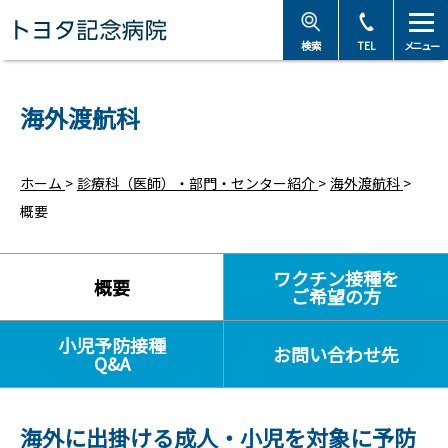
トヨタ記念病院 - 愛知
検索
TEL
メニュー
海外渡航科
ホーム
>
診療科（医師）・部門・センター紹介
>
海外渡航科
>
概要
ワクチン接種を
概要
ご希望の方
小児予防接種
お問い合わせ先
Q&A
海外に出掛ける成人・小児を対象に予防