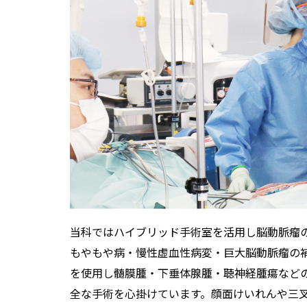
当科ではハイブリッド手術室を活用し脳動脈瘤
もやもや病・慢性虚血性病変・巨大脳動脈瘤の
を使用し髄膜腫・下垂体腺腫・聴神経腫瘍など
全な手術を心掛けています。顔面けいれんや三叉神