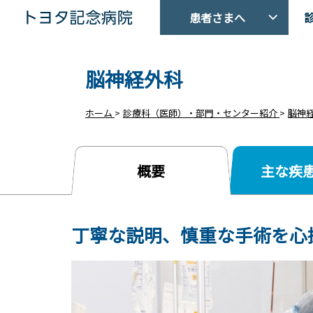
患者さまへ
トヨタ記念病院 - 愛知県豊田市
脳神経外科
ホーム
>
診療科（医師）・部門・センター紹介
>
脳神
概要
主な疾
丁寧な説明、慎重な手術を心