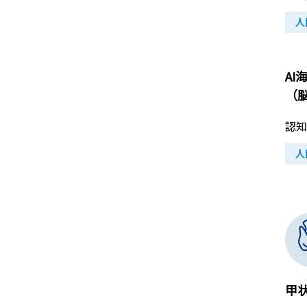
人
AI
（
認知
人
甲