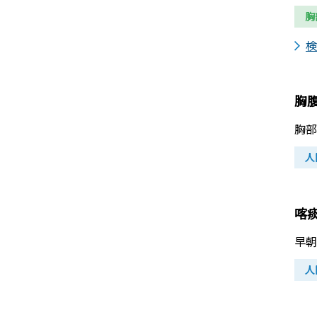
胸
検
胸
胸部
人
喀
早朝
人