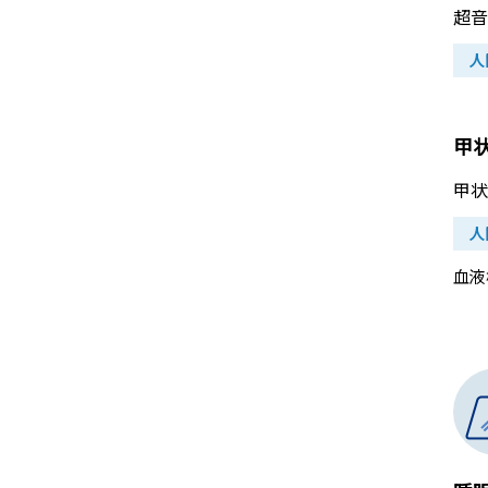
超音
人
甲状
甲状
人
血液