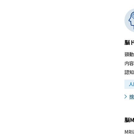
脳
頸動
内容
認知
人
検
脳M
MR