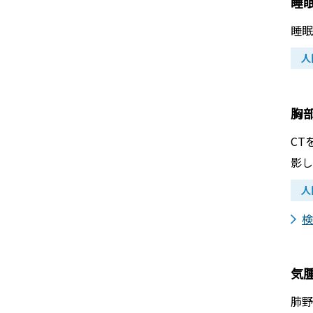
睡
睡眠
人
胸部
CT
影し
人
検
気
肺野