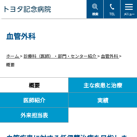
トヨタ記念病院 - 愛知
検索
TEL
メニュー
血管外科
ホーム
>
診療科（医師）・部門・センター紹介
>
血管外科
>
概要
概要
主な疾患と治療
医師紹介
実績
外来担当表