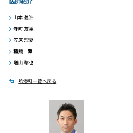
医師紹介
山本 義浩
寺町 友里
笠原 理夏
稲熊 陣
増山 黎也
診療科一覧へ戻る