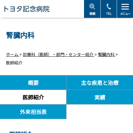
トヨタ記念病院 - 愛知
検索
TEL
メニュー
腎臓内科
ホーム
>
診療科（医師）・部門・センター紹介
>
腎臓内科
>
医師紹介
概要
主な疾患と治療
医師紹介
実績
外来担当表