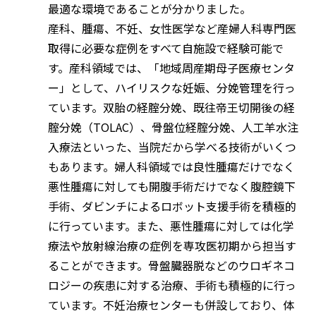
最適な環境であることが分かりました。
産科、腫瘍、不妊、女性医学など産婦人科専門医
取得に必要な症例をすべて自施設で経験可能で
す。産科領域では、「地域周産期母子医療センタ
ー」として、ハイリスクな妊娠、分娩管理を行っ
ています。双胎の経腟分娩、既往帝王切開後の経
腟分娩（TOLAC）、骨盤位経腟分娩、人工羊水注
入療法といった、当院だから学べる技術がいくつ
もあります。婦人科領域では良性腫瘍だけでなく
悪性腫瘍に対しても開腹手術だけでなく腹腔鏡下
手術、ダビンチによるロボット支援手術を積極的
に行っています。また、悪性腫瘍に対しては化学
療法や放射線治療の症例を専攻医初期から担当す
ることができます。骨盤臓器脱などのウロギネコ
ロジーの疾患に対する治療、手術も積極的に行っ
ています。不妊治療センターも併設しており、体