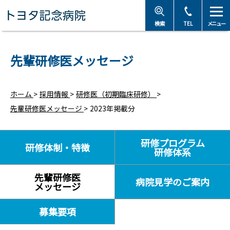
トヨタ記念病院 - 愛知
検索
TEL
メニュー
先輩研修医メッセージ
ホーム
>
採用情報
>
研修医（初期臨床研修）
>
先輩研修医メッセージ
>
2023年掲載分
研修プログラム
研修体制・特徴
研修体系
先輩研修医
病院見学のご案内
メッセージ
募集要項